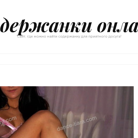
держанки онл
Сайт, где можно найти содержанку для приятного досуга!