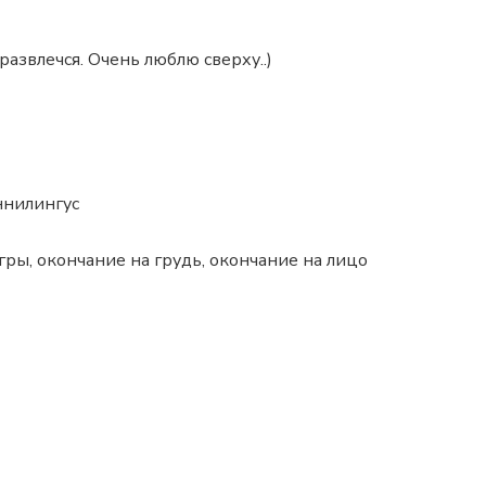
азвлечся. Очень люблю сверху..)
уннилингус
гры, окончание на грудь, окончание на лицо